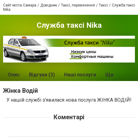
Сайт міста Самара
Довідник
Таксі, перевезення
Таксі
Служба таксі
Nika
Служба таксі Nika
Опис
Відгуки (3)
Нашi послуги
Ще
Жінка Водій
У нашій службі з'явилася нова послуга ЖІНКА ВОДІЙ!
Коментарі